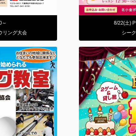
00～
8/22(
ウリング大会
シー