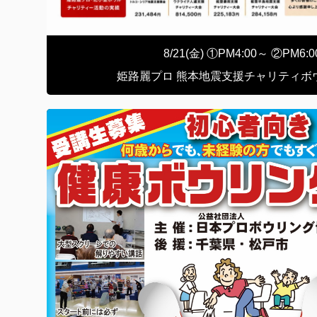
8/21(金) ①PM4:00～ ②PM6:
姫路麗プロ 熊本地震支援チャリティボ